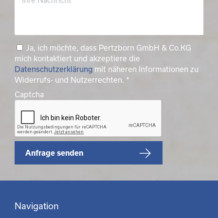
Ja, ich möchte, dass Pertzborn GmbH & Co.KG
mich kontaktiert und akzeptiere die
Datenschutzerklärung
mit näheren Informationen zu
Widerrufs- und Nutzerrechten.
*
Captcha
Anfrage senden
Navigation