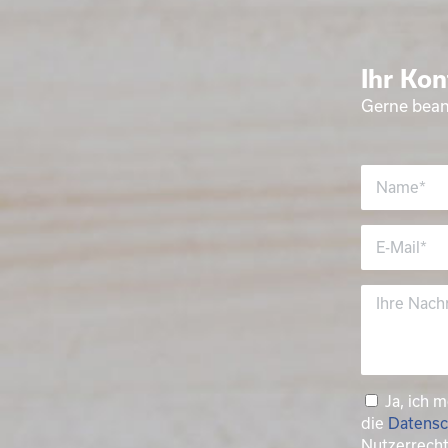
Ihr Kon
Gerne bean
Ja, ich 
die
Datensc
Nutzerrech