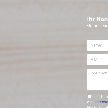
Ihr Kon
Gerne bean
Ja, ich 
die
Datensc
Nutzerrech