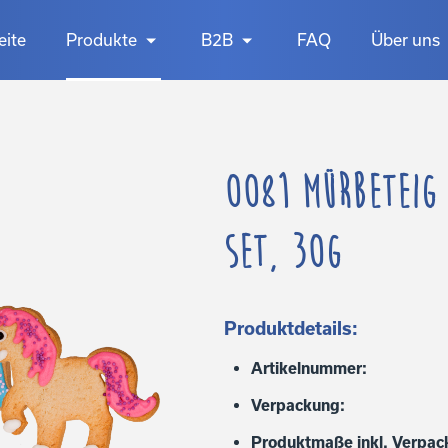
eite
Produkte
B2B
FAQ
Über uns
0081 Mürbeteig 
Set, 30g
Produktdetails:
Artikelnummer:
Verpackung:
Produktmaße inkl. Verpac