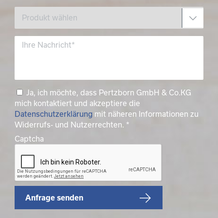
Ja, ich möchte, dass Pertzborn GmbH & Co.KG
mich kontaktiert und akzeptiere die
Datenschutzerklärung
mit näheren Informationen zu
Widerrufs- und Nutzerrechten.
*
Captcha
Anfrage senden